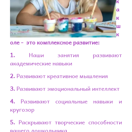
к
а
к
ш
к
оле - это комплексное развитие:
1.
Наши занятия развивают
академические навыки
2.
Развивают креативное мышления
3.
Развивают эмоциональный интеллект
4.
Развивают социальные навыки и
кругозор
5.
Раскрывают творческие способности
вашего дошкольника