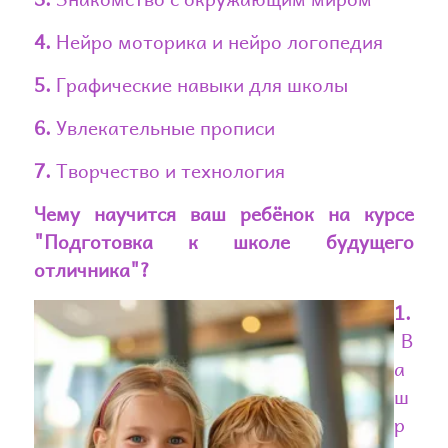
4.
Нейро моторика и нейро логопедия
5.
Графические навыки для школы
6.
Увлекательные прописи
7.
Творчество и технология
Чему научится ваш ребёнок на курсе
"Подготовка к школе будущего
отличника"?
1.
В
а
ш
р