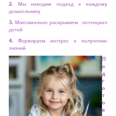
2.
Мы находим подход к каждому
дошкольнику
3.
Максимально раскрываем потенциал
детей
4.
Формируем интерес к получению
знаний
П
о
д
г
о
т
о
в