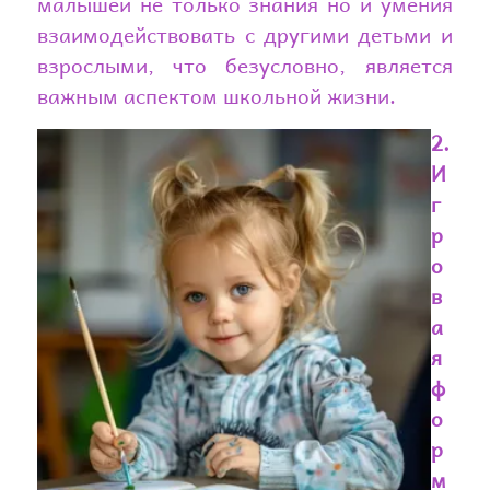
малышей не только знания но и умения
взаимодействовать с другими детьми и
взрослыми, что безусловно, является
важным аспектом школьной жизни.
2.
И
г
р
о
в
а
я
ф
о
р
м