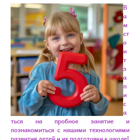
В
а
м
ст
о
и
т
з
а
п
и
с
а
ться на пробное занятие и
познакомиться с нашими технологиями
развития детей и их подготовки к школе!