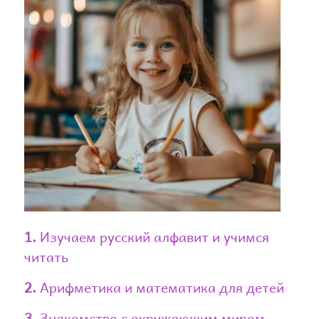
1.
Изучаем русский алфавит и учимся
читать
2.
Арифметика и математика для детей
3.
Знакомство с окружающим миром