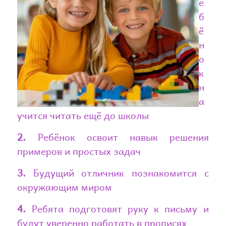
е
б
ё
н
о
к
н
а
учится читать ещё до школы
2
.
Ребёнок освоит навык решения
примеров и простых задач
3.
Будущий отличник познакомится с
окружающим миром
4.
Ребята подготовят руку к письму и
будут уверенно работать в прописях